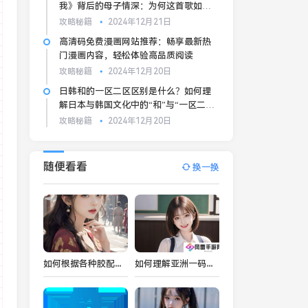
我》背后的母子情深：为何这首歌如此
打动人心？
攻略秘籍
2024年12月21日
高清码免费漫画网站推荐：畅享最新热
门漫画内容，轻松体验高品质阅读
攻略秘籍
2024年12月20日
日韩和的一区二区区别是什么？如何理
解日本与韩国文化中的“和”与“一区二
区”？
攻略秘籍
2024年12月20日
随便看看
换一换
如何根据各种胶配方大全图片选择适合的胶水？常见胶水类型及其应用详解
如何理解亚洲一码和欧洲二码的尺码区别，购买鞋服时避免尺码不合适的尴尬？