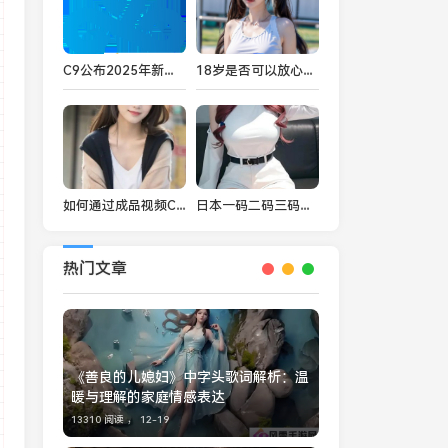
C9公布2025年新队服：有象征C9的大片云朵
18岁是否可以放心食用香蕉、水蜜桃和丝瓜？健康饮食建议大揭秘
如何通过成品视频CRM999提高企业视频管理效率？揭秘其核心功能与应用：为企业发展赋能
日本一码二码三码分别代表哪些尺码？如何选择最适合的尺码？
热门文章
《善良的儿媳妇》中字头歌词解析：温
暖与理解的家庭情感表达
13310 阅读 ，
12-19