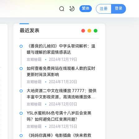
登录
繁体
注册
最近发表
《善良的儿媳妇》中字头歌词解析：温
暖与理解的家庭情感表达
攻略秘籍
2024年12月19日
如何查看免费网站在线观看人数的实时
更新时间及其影响
攻略秘籍
2024年11月20日
大地资源二中文在线播放 77777：提供
丰富中文影视资源，高清流畅播放体
验，适合各类观众的在线视频平台
攻略秘籍
2024年12月03日
YSL水蜜桃86色号满十八岁后会变黑
吗？如何避免口红变黑问题？
攻略秘籍
2024年12月15日
《妈妈你真棒》电影插曲《快来救救