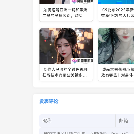
如何理解亚洲一码和欧洲
C9公布2025年
二码的尺码区别，购买鞋
有象征C9的大片
服时避免尺码不合适的尴
尬？
制作人马胶的全过程视频
成品大香蕉煮小
扫写技术有哪些关键步骤
效有哪些？对身体
和注意事项？
处？
发表评论