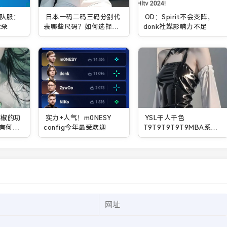
新队服：
日本一码二码三码分别代
OD：Spirit不会变阵，
云朵
表哪些尺码？如何选择最
donk社媒影响力不足
适合的尺码？
辣椒的功
实力+人气！m0NESY
YSL千人千色
有何益
config今年最受欢迎
T9T9T9T9T9MBA系列
彩妆为何如此受欢迎？独
特定制与持久体验揭晓