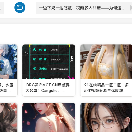
之选，差异何在？
一边下奶一边吃敷，视频多人共睹——为何这样？
蕉、水蜜
DRG发布VCT CN启点赛
91在线精品一区二区：多
适量食
大名单：Cangshu、
元化视频资源与优质观影
Flex1n加盟
体验让你尽享娱乐