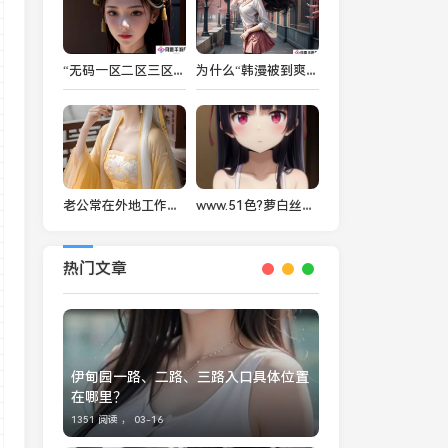
“无码一区二区三区动漫”类型有哪些特色？如何选择合适的作品观看？
为什么“韩漫被到爽流漫画”如此受欢迎？揭秘其背后受众心理与创作技巧
老公常在外地工作，如何平衡生活与频繁要求发一些东西的困扰？
www.51色?萝白丝小说网：为何这个小说平台如此吸引广大读者？
热门文章
伊甸园一路、二路、三路入口具体位置
在哪里？
1351 阅读 ，
03-16