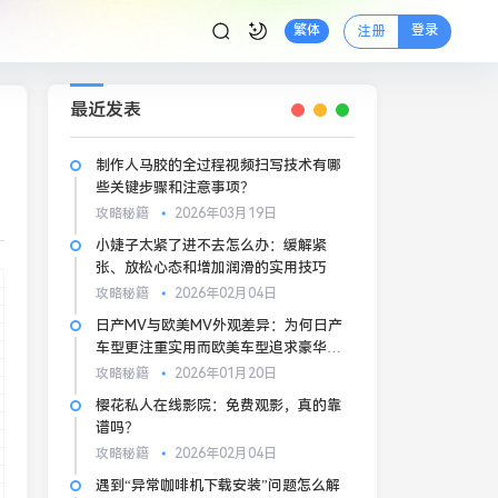
登录
繁体
注册
最近发表
制作人马胶的全过程视频扫写技术有哪
些关键步骤和注意事项？
攻略秘籍
2026年03月19日
小婕子太紧了进不去怎么办：缓解紧
张、放松心态和增加润滑的实用技巧
攻略秘籍
2026年02月04日
日产MV与欧美MV外观差异：为何日产
车型更注重实用而欧美车型追求豪华
感？
攻略秘籍
2026年01月20日
樱花私人在线影院：免费观影，真的靠
谱吗？
攻略秘籍
2026年02月04日
遇到“异常咖啡机下载安装”问题怎么解