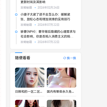
更新时间及其影响
攻略秘籍
2026年02月24日
小婕子太紧了进不去怎么办：缓解紧
张、放松心态和增加润滑的实用技巧
攻略秘籍
2026年07月22日
骄奢(NPH)：奢华背后隐藏的心理需求与
社会影响，你是否陷入消费主义的陷
阱？
攻略秘籍
2026年07月22日
随便看看
换一换
日韩和的一区二区区别是什么？如何理解日本与韩国文化中的“和”与“一区二区”？
国内有哪些永久免费SaaS CRM系统？如何选择最适合你的平台？