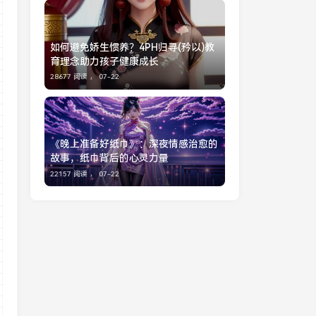
如何避免娇生惯养？4PH归寻(矜以)教
育理念助力孩子健康成长
28677 阅读 ，
07-22
《晚上准备好纸巾》：深夜情感治愈的
故事，纸巾背后的心灵力量
22157 阅读 ，
07-22