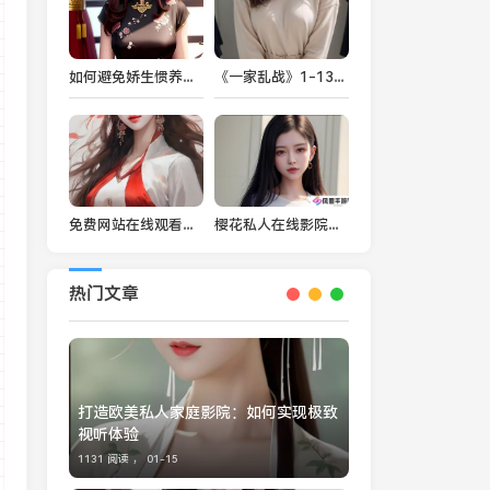
如何避免娇生惯养？4PH归寻(矜以)教育理念助力孩子健康成长
《一家乱战》1-13集剧情解析与人物关系探讨：家庭纷争与情感纠葛的深度剖析
免费网站在线观看人数最多的软件推荐，快速体验高清影视资源
樱花私人在线影院：免费观影，真的靠谱吗？
热门文章
打造欧美私人家庭影院：如何实现极致
视听体验
1131 阅读 ，
01-15