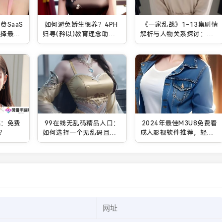
SaaS
如何避免娇生惯养？4PH
《一家乱战》1-13集剧情
选择最适
归寻(矜以)教育理念助力
解析与人物关系探讨：家
孩子健康成长
庭纷争与情感纠葛的深度
剖析
院：免费
99在线无乱码精品️人口：
2024年最佳M3U8免费看
？
如何选择一个无乱码且高
成人影视软件推荐，轻松
质量的在线平台？
观看热门影视内容