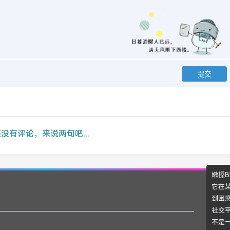
没有评论，来说两句吧...
嫩槡B
它在
到困
社交
不是