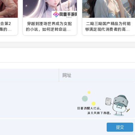
合第2
穿越到湮场世界成为女配
二呦三呦国产精品为何能
集的情
的小说，如何逆转命运走
够满足现代消费者的高端
如何吸
向成功？
需求？