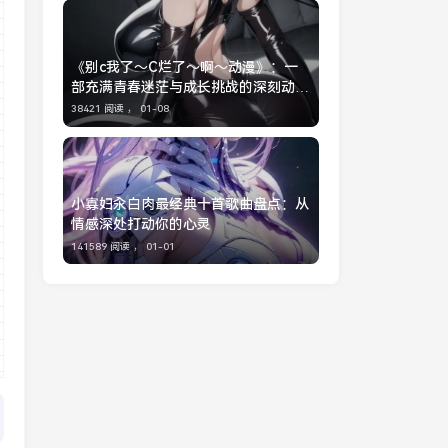
《别c我了～C烂了～啊～动漫》：一
部充满青春迷茫与成长挑战的深刻动漫
作品
38421 阅读 ，
01-08
小寡妇汆白肉最经典十首歌曲盘点：从
情感深处打动你的心灵
141589 阅读 ，
01-01