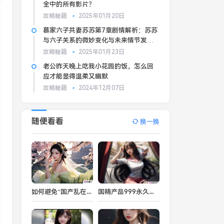
全中的所有影片？
攻略秘籍
2025年01月20日
慕家六子共妻苏苏第7章剧情解析：苏苏
与六子关系的微妙变化与未来情节发展
如何？
攻略秘籍
2025年01月23日
老公昨天晚上吃我小花园的饭，怎么回
应才能显得温柔又幽默
攻略秘籍
2024年12月07日
随便看看
换一换
如何避免“国产乱在线不卡”带来的不良社会影响，平台内容应该如何监管？
国精产品999永久麻豆的特点是什么？其质量和效果如何保证？