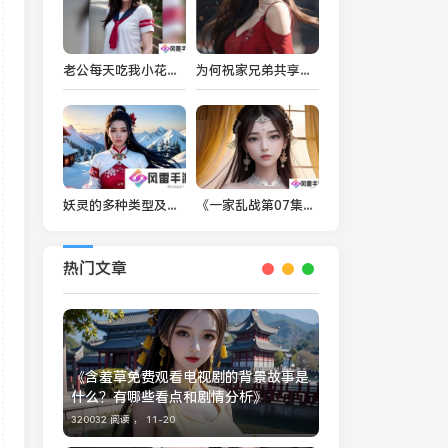
老公每天吃我小花园里的蔬菜水果会影响肝脏健康吗？如何确保食物安全？
为何祝家兄弟共享后一枚夹心饼引发如此大的关注？
妖灵的多种类型及其对人类文化和命运的深刻影响
《一家乱战第07集》为什么会成为观众热议的焦点？主要原因是什么？
热门文章
《含羞草免费观看电视剧的背景故事是
什么？有哪些看点和剧情分析》
320032 阅读 ，
11-20