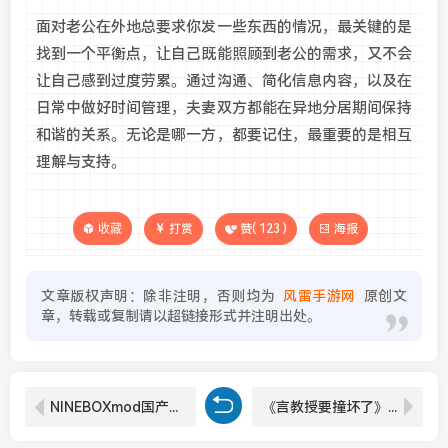
面对老公在外地总要求你发一些东西的情况，最关键的是
找到一个平衡点，让自己既能照顾到老公的需求，又不会
让自己感到过度劳累。通过沟通、简化信息内容，以及在
日常中做好时间管理，夫妻双方都能在异地分居期间保持
和谐的关系。无论是哪一方，都要记住，最重要的是相互
理解与支持。
收藏
打赏
赞(
123
)
海报
文章版权声明：除非注明，否则均为
风雷手游网
原创文
章，转载或复制请以超链接形式并注明出处。
NINEBOXmod国产精品能否满足玩家们的新一代需求与体验的挑战？
《言教授要撞坏了》[流鼻血]：搞笑与深意并存的荒诞日常喜剧