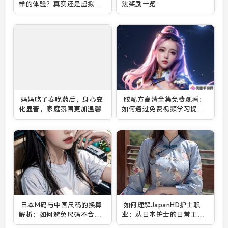
样的体验？真实还是虚拟，
法奖励一览
谁能解读其中之谜？
妈妈吃了春晚药后，身心变
胶配方高清全集免费观看：
化显著，家庭氛围更加温馨
如何通过免费视频学习提升
胶水配方技能？
日本M码与中国尺码的换算
如何理解JapanHD护士职
解析：如何避免尺码不合适
业：从日本护士的日常工作
的购物困扰
与挑战看护士文化的魅力