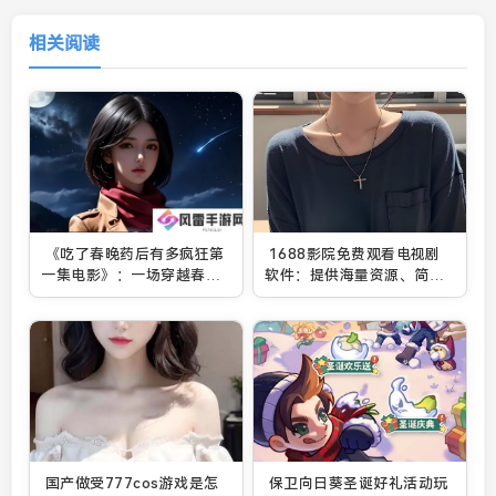
相关阅读
《吃了春晚药后有多疯狂第
1688影院免费观看电视剧
一集电影》：一场穿越春晚
软件：提供海量资源、简洁
的极限挑战
界面与无广告观影体验的优
质平台
国产做受777cos游戏是怎
保卫向日葵圣诞好礼活动玩