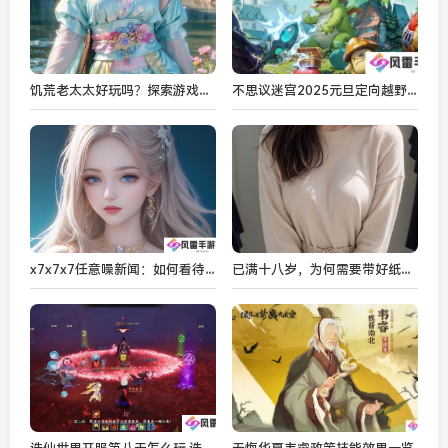
饥荒老太太好玩吗？探索游戏中老太太角色的玩法与魅力
不思议迷宫2025元旦定向越野攻略-元旦新气象定向越野阵容推荐
x7x7x7任意噪新闻：如何看待科技发展中的噪声与影响
已满十八岁，为何需要带好纸巾？——生活中的必备准备与注意事项
诛仙世界开服第八天怎么玩 诛仙世界开服必跟攻略